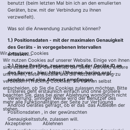
benutzt (beim letzten Mal bin ich an den emulierten
Geräten, bzw. mit der Verbindung zu ihnen
verzweifelt).
Was sol die Anwendung zunächst können?
1.) Positionsdaten - mit der maximalen Genauigkeit
des Geräts - in vorgegebenen Intervallen
Wir benutzen Cookies
erfassen...
Wir nutzen Cookies auf unserer Website. Einige von ihnen
2.) Diese Position, zusammen mit der Geräte ID an
sind essenziell für den Betrieb der Seite, während andere
den Server - hier: https://thomas-hering.org/...
uns helfen, diese Website und die Nutzererfahrung zu
senden und eine Antwort empfangen.
verbessern (Tracking Cookies). Sie können selbst
entscheiden, ob Sie die Cookies zulassen möchten. Bitte
Ersteres geht erstaunlich einfach und ohne größere
beachten Sie, dass bei einer Ablehnung womöglich nicht
Verwirrung. Sinniger Weise wird der Benutzer des
mehr alle Funktionalitäten der Seite zur Verfügung
Android Gerätes gefragt, ob er das das Auslesen der
stehen.
Positionsdaten , in der gewünschten
Genauigkeitsstufe, zulassen will.
Akzeptieren
Ablehnen