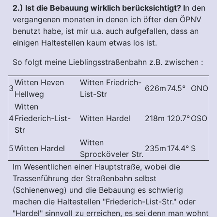
2.) Ist die Bebauung wirklich berücksichtigt? I
n den
vergangenen monaten in denen ich öfter den ÖPNV
benutzt habe, ist mir u.a. auch aufgefallen, dass an
einigen Haltestellen kaum etwas los ist.
So folgt meine Lieblingsstraßenbahn z.B. zwischen :
Witten Heven
Witten Friedrich-
3
626m
74.5°
ONO
Hellweg
List-Str
Witten
4
Friederich-List-
Witten Hardel
218m
120.7°
OSO
Str
Witten
5
Witten Hardel
235m
174.4°
S
Sprocköveler Str.
Im Wesentlichen einer Hauptstraße, wobei die
Trassenführung der Straßenbahn selbst
(Schienenweg) und die Bebauung es schwierig
machen die Haltestellen "Friederich-List-Str." oder
"Hardel" sinnvoll zu erreichen, es sei denn man wohnt